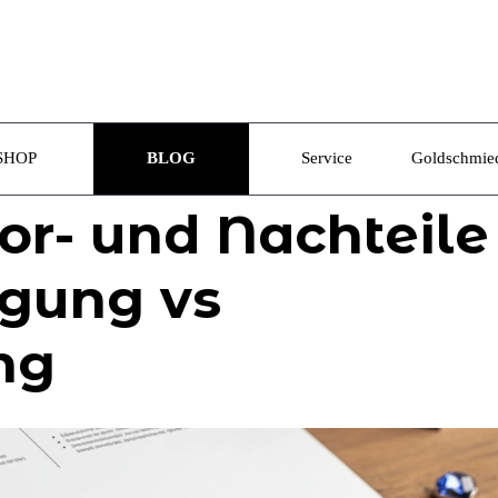
Menü überspringen
SHOP
BLOG
Service
Goldschmie
▼
or- und Nachteile
igung vs
ng