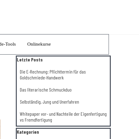
de-Tools
Onlinekurse
▼
▼
Block überspringen Letzte Posts
Letzte Posts
Die E-Rechnung: Pflichttermin für das
Goldschmiede-Handwerk
Das literarische Schmuckduo
Selbständig, Jung und Unerfahren
Whitepaper vor- und Nachteile der Eigenfertigung
vs Fremdfertigung
Block überspringen Kategorien
Kategorien