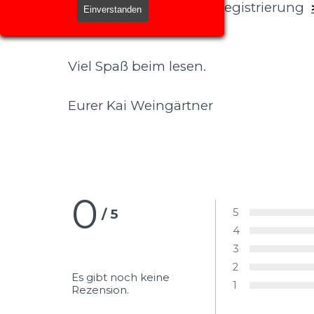
Hier geht es direkt zur Registrierung
Einverstanden
Viel Spaß beim lesen.
Eurer Kai Weingärtner
0
5
/
5
Bewertung:
4
Bewertung:
3
Bewertung:
2
Bewertung:
Es gibt noch keine
1
Rezension.
Bewertung: