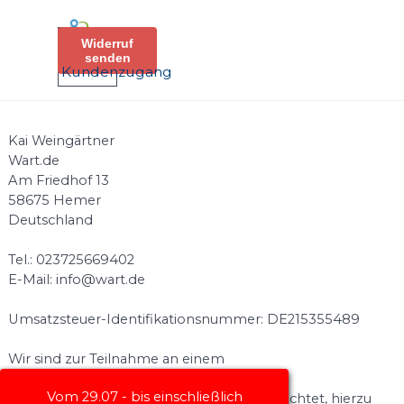
Direkt zum Seiteninhalt
Menü überspringen
Widerruf
senden
Kundenzugang
Kai Weingärtner
Wart.de
Am Friedhof 13
58675 Hemer
Deutschland
Tel.: 023725669402
E-Mail: info@wart.de
Umsatzsteuer-Identifikationsnummer: DE215355489
Wir sind zur Teilnahme an einem
Streitbeilegungsverfahren vor einer
Vom 29.07 - bis einschließlich
Verbraucherschlichtungsstelle nicht verpflichtet, hierzu